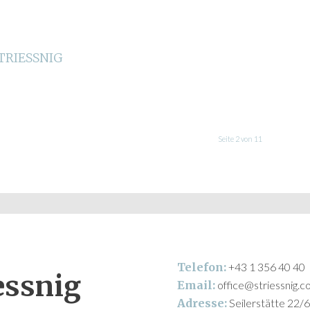
STRIESSNIG
Seite 2 von 11
Telefon:
+43 1 356 40 40
iessnig
Email:
office@striessnig.co
Adresse:
Seilerstätte 22/