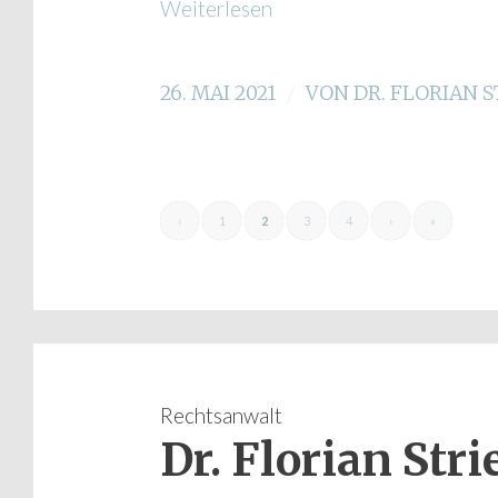
Weiterlesen
26. MAI 2021
/
VON
DR. FLORIAN 
‹
1
2
3
4
›
»
Rechtsanwalt
Dr. Florian Str